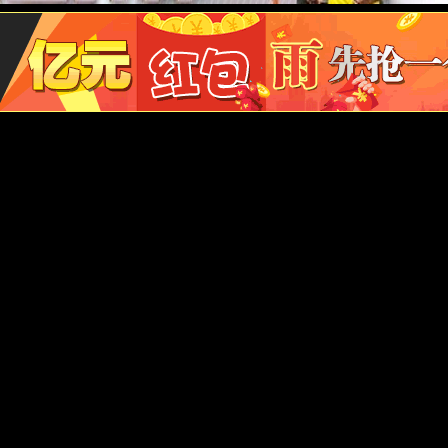
000MPa以上，屈服强度超过800MPa，同时保持良好的韧
特别是在氯化物环境中的表现，较大地拓宽了其应用范围。然而，值
严格。凭借其综合性能，成为推动制造业发展的重要基石。从科技
和加工技术的创新，性能将进一步优化，应用领域也将更加广泛，继
其广泛的应用场景的加工挑战、精细的热处理工艺以及对现代工业的
领工业创新的新篇章。