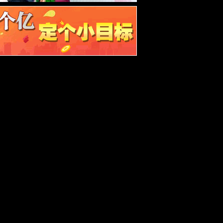
咨询服务热线
021-37786616
扫
码
加
微
信